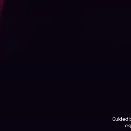
Guided
ex