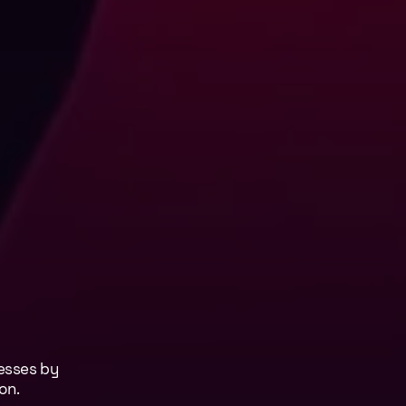
esses
by
on.