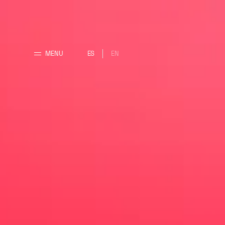
MENU
ES
EN