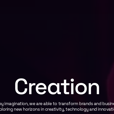
Creation
by
imagination,
we
are
able
to
transform
brands
and
busin
ploring
new
horizons
in
creativity,
technology
and
innovati