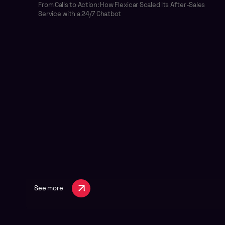
From Calls to Action: How Flexicar Scaled Its After-Sales
Service with a 24/7 Chatbot
See more