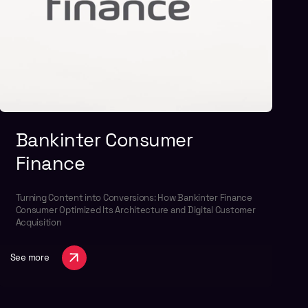
Bankinter Consumer
Finance
Turning Content into Conversions: How Bankinter Finance
Consumer Optimized Its Architecture and Digital Customer
Acquisition
See more