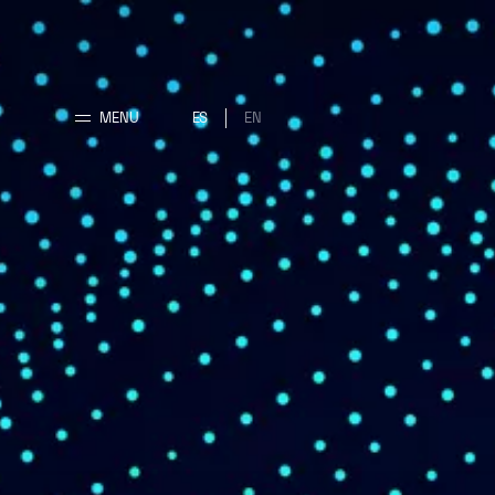
MENU
ES
EN