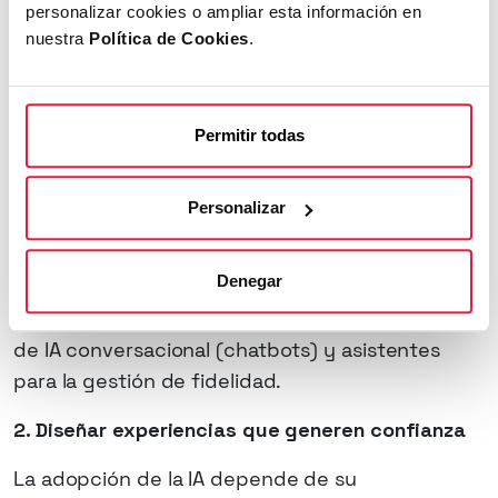
personalizar cookies o ampliar esta información en
nuestra
Política de Cookies
.
Para nosotros, estas tres acciones resultan clave
para integrar la IA en el journey del consumidor:
1. Activar IA en los puntos de fricción reales
Permitir todas
Los datos muestran que el consumidor está más
receptivo al uso de la IA
en tareas que le
Personalizar
generan molestias
: dudas, devoluciones,
seguimiento de precios.
Denegar
Acción: Empezar por implementar herramientas
de IA conversacional (chatbots) y asistentes
para la gestión de fidelidad.
2. Diseñar experiencias que generen confianza
La adopción de la IA depende de su