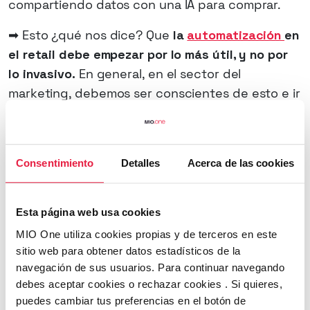
compartiendo datos con una IA para comprar.
➡ Esto ¿qué nos dice? Que
la
automatización
en
el retail debe empezar por lo más útil, y no por
lo invasivo.
En general, en el sector del
marketing, debemos ser conscientes de esto e ir
introduciendo la
IA con sentido práctico
:
resolver preguntas frecuentes, automatizar
devoluciones, gestionar puntos de fidelidad o
Consentimiento
Detalles
Acerca de las cookies
notificar bajadas de precio.
¿Qué pueden
Esta página web usa cookies
MIO One utiliza cookies propias y de terceros en este
hacer
sitio web para obtener datos estadísticos de la
navegación de sus usuarios. Para continuar navegando
debes aceptar cookies o rechazar cookies . Si quieres,
las marcas?
puedes cambiar tus preferencias en el botón de