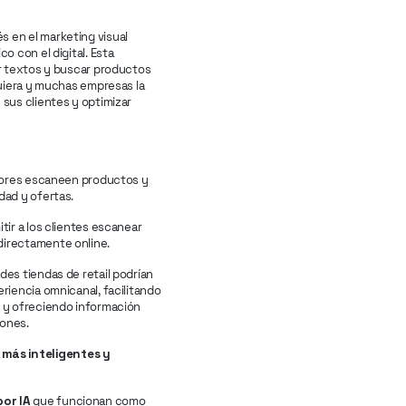
 en el marketing visual
o con el digital. Esta
ir textos y buscar productos
quiera y muchas empresas la
 sus clientes y optimizar
idores escaneen productos y
dad y ofertas.
itir a los clientes escanear
directamente online.
des tiendas de retail podrían
riencia omnicanal, facilitando
s y ofreciendo información
iones.
más inteligentes y
or IA
que funcionan como