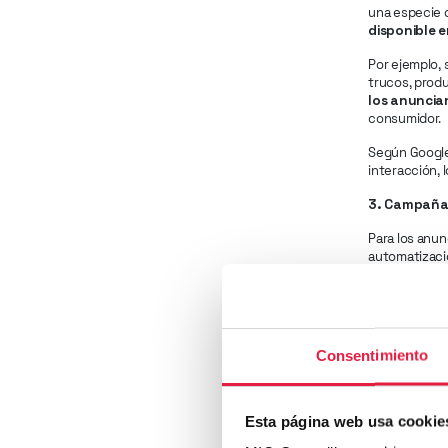
una especie d
disponible e
Por ejemplo,
trucos, prod
los anuncia
consumidor.
Según Google
interacción, 
3. Campañas
Para los anu
automatizació
segmentación 
Un análisis d
(ROI)
que las
moda, retail 
Consentimiento
más ventas.
Esta página web usa cookie