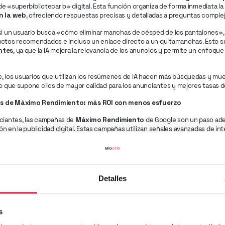
e «superbibliotecario» digital. Esta función organiza de forma inmediata la
n la web
, ofreciendo respuestas precisas y detalladas a preguntas comple
 si un usuario busca «cómo eliminar manchas de césped de los pantalones»
uctos recomendados e incluso un enlace directo a un quitamanchas. Esto 
ntes
, ya que la IA mejora la relevancia de los anuncios y permite un enfoque
, los usuarios que utilizan los resúmenes de IA hacen más búsquedas y mue
lo que supone clics de mayor calidad para los anunciantes y mejores tasas 
 de Máximo Rendimiento: más ROI con menos esfuerzo
nciantes, las campañas de
Máximo Rendimiento
de Google son un paso adel
n en la publicidad digital. Estas campañas utilizan señales avanzadas de int
y la relevancia de los anuncios.
e
TransUnion
reveló que estas campañas tienen un
19 % más de retorno de 
 campañas automatizadas de la red social más importante en términos de g
y turismo podrían beneficiarse especialmente de estas herramientas para m
Detalles
s