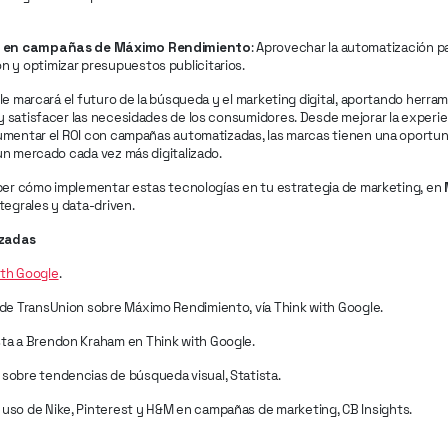
ir en campañas de Máximo Rendimiento
: Aprovechar la automatización pa
ón y optimizar presupuestos publicitarios.
le marcará el futuro de la búsqueda y el marketing digital, aportando herr
 satisfacer las necesidades de los consumidores. Desde mejorar la experi
umentar el ROI con campañas automatizadas, las marcas tienen una oportun
un mercado cada vez más digitalizado.
aber cómo implementar estas tecnologías en tu estrategia de marketing, en
tegrales y data-driven.
izadas
ith Google
.
s de TransUnion sobre Máximo Rendimiento, vía Think with Google.
sta a Brendon Kraham en Think with Google.
 sobre tendencias de búsqueda visual, Statista.
 uso de Nike, Pinterest y H&M en campañas de marketing, CB Insights.