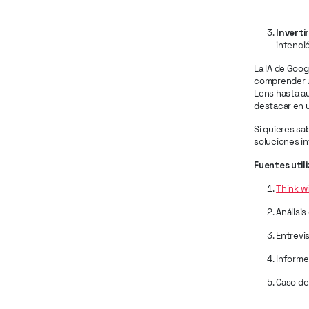
Invert
intenci
La IA de Goog
comprender y
Lens hasta a
destacar en 
Si quieres s
soluciones in
Fuentes util
Think w
Análisi
Entrevi
Informe
Caso de