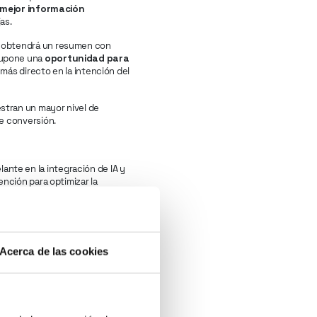
mejor información
jas.
, obtendrá un resumen con
supone una
oportunidad para
 más directo en la intención del
stran un mayor nivel de
de conversión.
ante en la integración de IA y
ención para optimizar la
la inversión publicitaria
asto. En España, sectores como
aximizar su alcance y generar
Acerca de las cookies