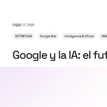
ENERO 27, 2025
MENU
ES
EN
ESTRATEGIA
Google Ads
Inteligencia Artificial
MAR
Google
y
la
IA:
el
fu