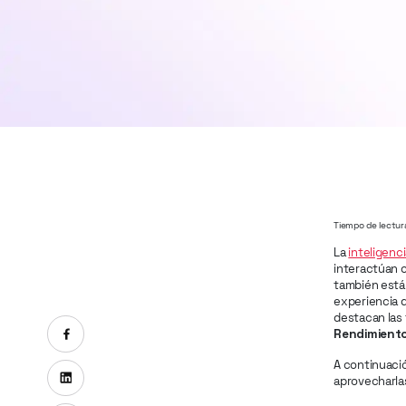
Tiempo de lectur
La
inteligenci
interactúan c
también está
experiencia d
destacan las
Compartir en Facebook
Rendimient
A continuaci
Compartir en Linkedin
aprovecharlas