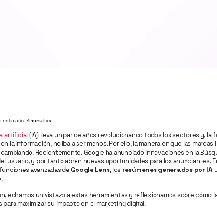
a estimado:
4 minutos
a artificial
(IA) lleva un par de años revolucionando todos los sectores y, l
on la información, no iba a ser menos. Por ello, la manera en que las marcas
 cambiando. Recientemente, Google ha anunciado innovaciones en la Búsqu
el usuario, y por tanto abren nuevas oportunidades para los anunciantes. E
 funciones avanzadas de
Google Lens
, los
resúmenes generados por IA
y
o
.
ón, echamos un vistazo a estas herramientas y reflexionamos sobre cómo 
 para maximizar su impacto en el marketing digital.