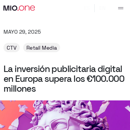
ES
EN
MAYO 29, 2025
CTV
Retail Media
La
inversión
publicitaria
digital
en
Europa
supera
los
€100.000
millones