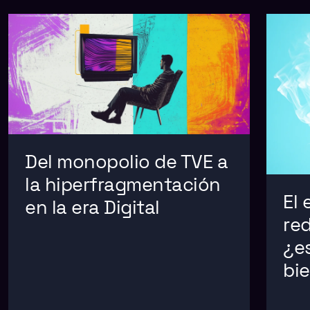
Del monopolio de TVE a
la hiperfragmentación
El 
en la era Digital
red
¿e
bi