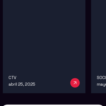
CTV
SOCI
abril 25, 2025
mayo