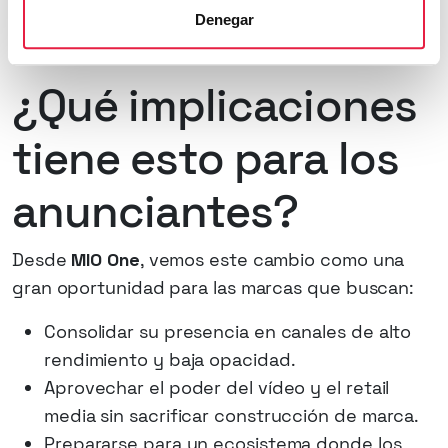
branding, performance y atribución en un solo
Denegar
entorno cerrado y transparente.
¿Qué implicaciones
tiene esto para los
anunciantes?
Desde
MIO One
, vemos este cambio como una
gran oportunidad para las marcas que buscan:
Consolidar su presencia en canales de alto
rendimiento y baja opacidad.
Aprovechar el poder del vídeo y el retail
media sin sacrificar construcción de marca.
Prepararse para un ecosistema donde los