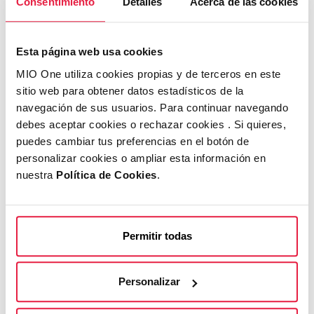
Consentimiento
Detalles
Acerca de las cookies
Como señaló Marie-Clare Puffett, de IAB Europe,
el verdadero potencial llegará cuando los datos
de comercio puedan integrarse completamente
Esta página web usa cookies
con otros canales.
MIO One utiliza cookies propias y de terceros en este
¿Qué están
sitio web para obtener datos estadísticos de la
navegación de sus usuarios. Para continuar navegando
debes aceptar cookies o rechazar cookies . Si quieres,
buscando las
puedes cambiar tus preferencias en el botón de
personalizar cookies o ampliar esta información en
marcas?
nuestra
Política de Cookies
.
Combinar datos de compra con medios
escalables y medibles
. Esa es la ecuación
Permitir todas
perfecta en el contexto actual. Por eso, la CTV
con funcionalidades «shoppable» se perfila
Personalizar
como uno de los grandes focos de innovación
para los próximos meses: permite activar