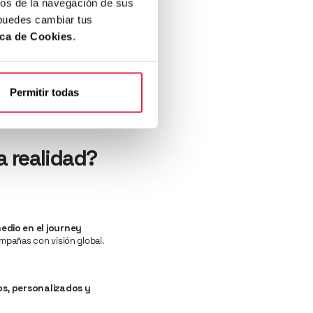
cos de la navegación de sus
optimización de Search a una
 puedes cambiar tus
ica de Cookies
.
s (+3,0 %)
muestran que,
un valor añadido
. Lo híbrido
Permitir todas
los de activación integrados
 realidad?
edio en el journey
ampañas con visión global.
s, personalizados y