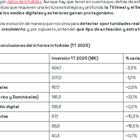
egún
datos de InfoAdex
. Aunque hay que tener en cuenta que, detrás de es
micas que requieren una lectura estratégica y profunda:
la TV lineal y el 
e los medios digitales y exteriores ganan protagonismo
.
sta evolución de manera que nos sirva para
detectar oportunidades real
 crecimiento
y, por supuesto, entender
qué tipo de activación y estrat
 conclusiones del informe InfoAdex (1T 2025)
Inversión 1T 2025 (M€)
% vari
424,1
-3,3 %
207,2
-1,2 %
ales
167,1
+2,9 %
rios y Dominicales)
145,5
+3,0 %
io digital
128,6
+2,2 %
ites
97,1
+10,3 %
88,8
+18,5 %
40,3
+0,7 %