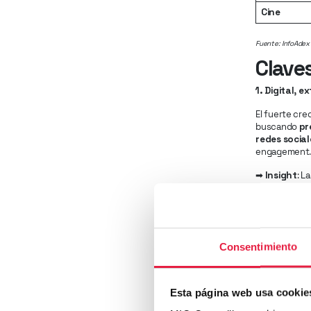
Cine
Fuente: InfoAdex
Clave
1. Digital, 
El fuerte cr
buscando
pr
redes socia
engagement
➡
Insight
: L
contextual, 
2. Search y
Tanto
Search
Consentimiento
pierde compe
Es todavía má
cambio podrí
Esta página web usa cookie
los anuncia