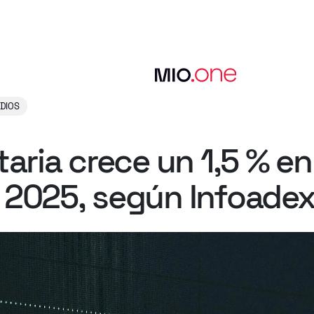
EDIOS
taria
crece
un
1,5
%
en
2025,
según
Infoade