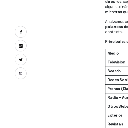
de euros
, s
algunas diná
mientras qu
Analizamos e
palancas de
Compartir en Facebook
contexto.
Principales
Compartir en Linkedin
Medio
Compartir en X
Televisión
Search
Enviar por email
Redes Soci
Prensa (Dia
Radio + Aud
Otros Webs
Exterior
Revistas