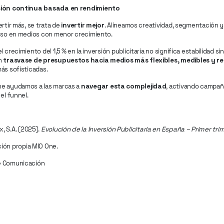
ción continua basada en rendimiento
ertir más, se trata de
invertir mejor
. Alineamos creatividad, segmentación y 
luso en medios con menor crecimiento.
 crecimiento del 1,5 % en la inversión publicitaria no significa estabilidad si
n
trasvase de presupuestos hacia medios más flexibles, medibles y r
ás sofisticadas.
e ayudamos a las marcas a
navegar esta complejidad
, activando campa
 el funnel.
, S.A. (2025).
Evolución de la Inversión Publicitaria en España – Primer tr
ción propia MIO One.
e Comunicación