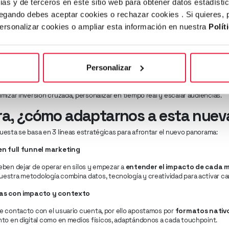
ias y de terceros en este sitio web para obtener datos estadísti
s hora de repensar la estrategia de performance. Hay que pasar de la mera 
egando debes aceptar cookies o rechazar cookies . Si quieres,
full-funnel basada en data y creatividad dinámica
.
personalizar cookies o ampliar esta información en nuestra
Polít
unidad está en la convergencia
o
Radio + Audio Digital (+2,2 %)
o incluso los propios
Diarios y Dominicale
egran con el entorno digital,
los medios tradicionales pueden aportar 
Personalizar
ser una opción, y ya es el presente.
a clave está en
conectar canales, audiencias y mensajes
. Nuestros mode
mizar inversión cruzada, personalizar en tiempo real y escalar audiencias.
ra, ¿cómo adaptarnos a esta nueva
esta se basa en 3 líneas estratégicas para afrontar el nuevo panorama:
en full funnel marketing
ben dejar de operar en silos y empezar a
entender el impacto de cada m
Nuestra metodología combina datos, tecnología y creatividad para activar c
ias con impacto y contexto
e contacto con el usuario cuenta, por ello apostamos por
formatos nativo
anto en digital como en medios físicos, adaptándonos a cada touchpoint.