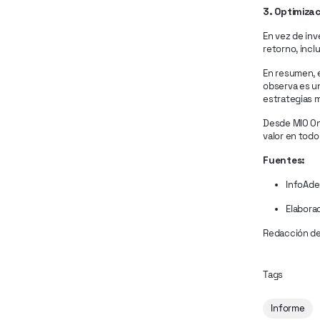
3. Optimiza
En vez de inv
retorno, inc
En resumen, el
observa es u
estrategias m
Desde MIO On
valor en todo
Fuentes:
InfoAdex
Elabora
Redacción d
Tags
Informe