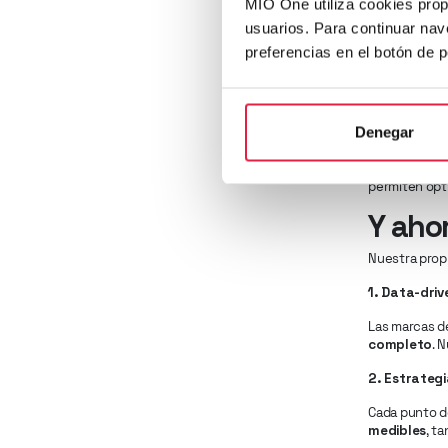
MIO One utiliza cookies prop
➡
Insight
: E
usuarios. Para continuar nav
activación 
preferencias en el botón de 
3. La oport
Medios com
cuando se int
Denegar
ha dejado de 
➡
Insight
: L
permiten opti
Y aho
Nuestra propu
1. Data-driv
Las marcas de
completo
. 
2. Estrateg
Cada punto d
medibles
, t