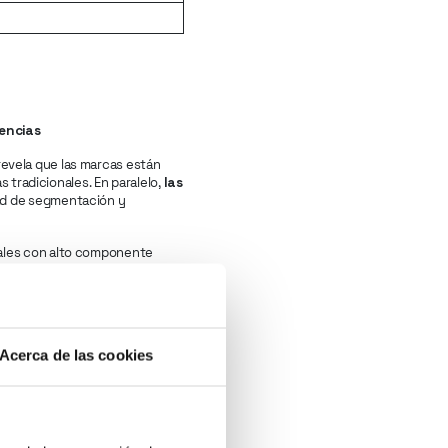
iencias
evela que las marcas están
as tradicionales. En paralelo,
las
idad de segmentación y
itales con alto componente
elevisión, el modelo lineal
Acerca de las cookies
a la inversión digital. Este
rol de costes por parte de