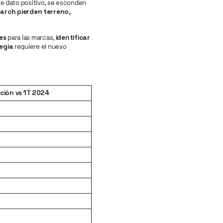
te dato positivo, se esconden
Search pierden terreno,
es
para las marcas,
identificar
egia
requiere el nuevo
ación vs 1T 2024