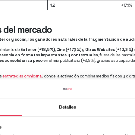
4,2
+17,1 %
s del mercado
exterior y social, los ganadores naturales de la fragmentación de aud
ecimiento de
Exterior (+18,5 %)
,
Cine (+17,1 %)
y
Otros Websites (+10,3 %)
r
esencia en formatos impactantes y contextuales
, fuera de las pantall
les consolidan su peso
en el mix publicitario (+2,9 %), gracias a su capac
.
as
estrategias omnicanal
, donde la activación combina medios físicos y dig
están generando mejores retornos.
 TV, señales claras de saturación y transformación
 (-1,2 %)
como
TV (-3,3 %)
reflejan un cambio estructural. En el caso de la t
Detalles
titividad frente al consumo bajo demanda y las plataformas OTT.
s significativo el
retroceso del Search
, un canal que históricamente liderab
a deberse a
saturación de mercado, cambios en cookies, o mayor cont
s
ntes.