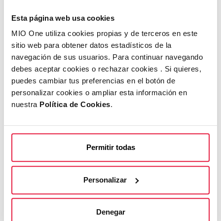
¿Qué implica esto para los usuarios? Nuestra
perspectiva ante tal innovación se centra en el
Esta página web usa cookies
imaginario de un teléfono móvil sin aplicaciones,
MIO One utiliza cookies propias y de terceros en este
donde la interfaz es puramente conversacional.
sitio web para obtener datos estadísticos de la
Imagina un mundo donde, en lugar de deslizar y
navegación de sus usuarios. Para continuar navegando
debes aceptar cookies o rechazar cookies . Si quieres,
tocar, conversas con tu dispositivo como lo
puedes cambiar tus preferencias en el botón de
harías con un amigo. Este cambio paradigmático
personalizar cookies o ampliar esta información en
hacia la interacción basada en la conversación
nuestra
Política de Cookies
.
promete hacer de la tecnología una extensión
más natural e intuitiva de nuestras vidas diarias,
reduciendo las barreras entre el ser humano y la
Permitir todas
máquina.
Mientras el proyecto avanza, queda claro que
Personalizar
estamos al borde de una nueva era. Una en la
que nuestra interacción con la tecnología no
Denegar
estará definida por la cantidad de aplicaciones