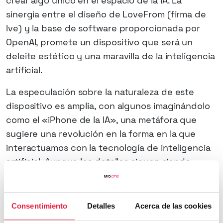
crear algo único en el espacio de la IA. La
sinergia entre el diseño de LoveFrom (firma de
Ive) y la base de software proporcionada por
OpenAI, promete un dispositivo que será un
deleite estético y una maravilla de la inteligencia
artificial.
La especulación sobre la naturaleza de este
dispositivo es amplia, con algunos imaginándolo
como el «iPhone de la IA», una metáfora que
sugiere una revolución en la forma en la que
interactuamos con la tecnología de inteligencia
artificial. Aunque los detalles siguen siendo
escasos, el potencial de este proyecto para
introducir nuevas formas de interactuar con la IA
es inmenso.
Consentimiento
Detalles
Acerca de las cookies