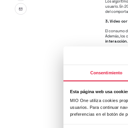
Los algoritmo
usuario. En 2
Enviar por email
del comportam
3. Vídeo co
El consumo d
Además, los 
interacción
4. Social c
Las redes so
crece con f
virtual que m
Consentimiento
5. Comunida
Los usuarios
Esta página web usa cookie
community 
MIO One utiliza cookies prop
confianza y l
usuarios. Para continuar nav
En lo que lle
preferencias en el botón de 
y la autent
únicas y cons