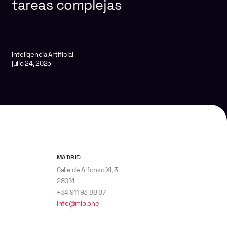
tareas complejas
Inteligencia Artificial
julio 24, 2025
MADRID
Calle de Alfonso XI, 3.
28014
+34 911 93 88 87
info@mio.one