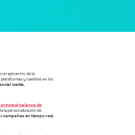
o el epicentro de la
s plataformas y cambios en los
social media
.
a
principal palanca de
a la personalización de
zar campañas en tiempo real
.