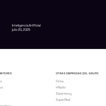
Inteligencia Artificial
julio 30, 2025
INTERÉS
OTRAS EMPRESAS DEL GRUPO
to
Firma
os
HRadio
Datarmony
SuperReal
nosotros