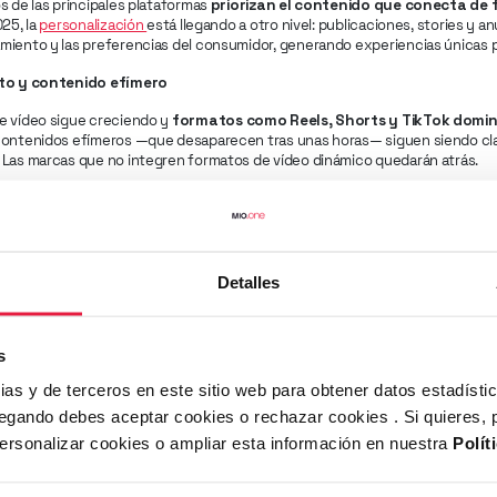
s de las principales plataformas
priorizan el contenido que conecta de
025, la
personalización
está llegando a otro nivel: publicaciones, stories y 
iento y las preferencias del consumidor, generando experiencias únicas pa
rto y contenido efímero
e vídeo sigue creciendo y
formatos como Reels, Shorts y TikTok domin
contenidos efímeros —que desaparecen tras unas horas— siguen siendo cl
. Las marcas que no integren formatos de vídeo dinámico quedarán atrás.
ommerce y experiencias inmersivas
ciales ya no sólo son canales de comunicación, son
espacios de compra d
uerza en 2025
, impulsado por experiencias inmersivas de realidad aument
ejoran la decisión de compra sin salir de la plataforma.
Detalles
d y autenticidad como prioridad
 demandan transparencia y cercanía. Las marcas están cambiando y se dirig
s
building
, fomentando la interacción y creando espacios de conversación re
ias y de terceros en este sitio web para obtener datos estadísti
a credibilidad son hoy el verdadero diferencial en social media.
egando debes aceptar cookies o rechazar cookies . Si quieres,
vamos de 2025, las redes sociales han ido evolucionando hacia un modelo d
personalizar cookies o ampliar esta información en nuestra
Polít
icidad
son el diferencial. Las marcas que combinen creatividad con tecnolo
truyan comunidades sólidas serán las que lideren esta nueva etapa del mark