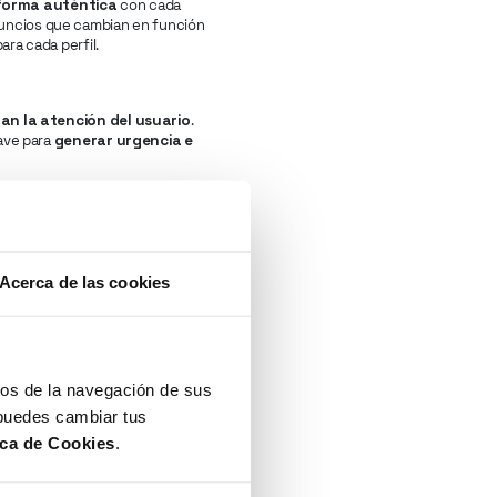
 forma auténtica
con cada
anuncios que cambian en función
ra cada perfil.
an la atención del usuario
.
ave para
generar urgencia e
irecta
. El
social commerce
ada y herramientas de prueba
Acerca de las cookies
en hacia estrategias de
al con sus audiencias. La
cos de la navegación de sus
 puedes cambiar tus
onde
la IA, la personalización
ica de Cookies
.
gía, generen experiencias
eting digital.