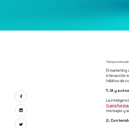
Tiempo estimado 
El marketing 
interacción e
hábitos de 
1. IA y auto
Compartir en Facebook
La inteligenc
transforma
Compartir en Linkedin
mensajes y an
2. Contenid
Compartir en X