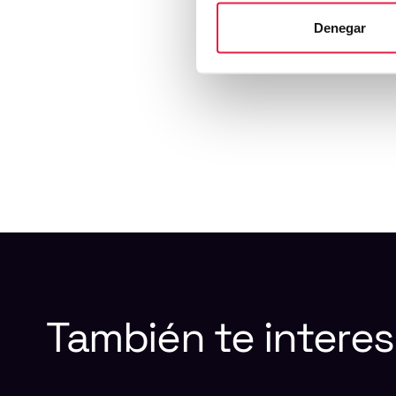
Denegar
Escrito por u
También
te
interes