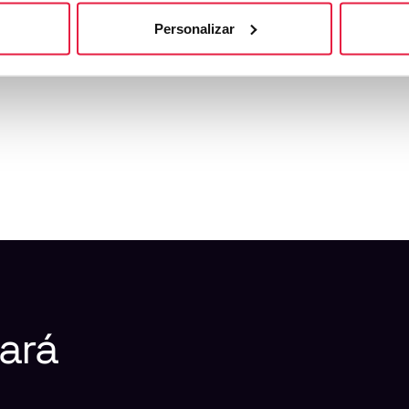
Personalizar
n agente de IA bajo supervisión humana
ará