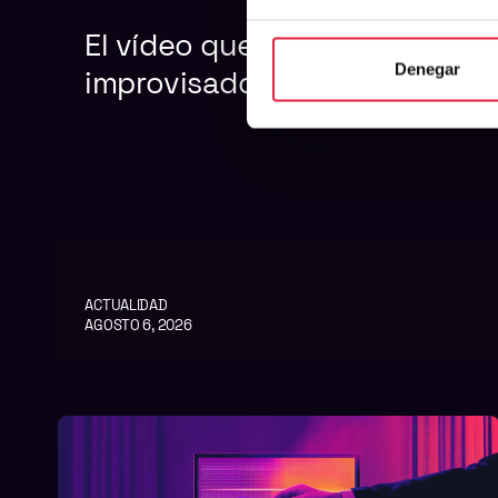
El vídeo que parece
Denegar
improvisado, pero no lo es
ACTUALIDAD
AGOSTO 6, 2026