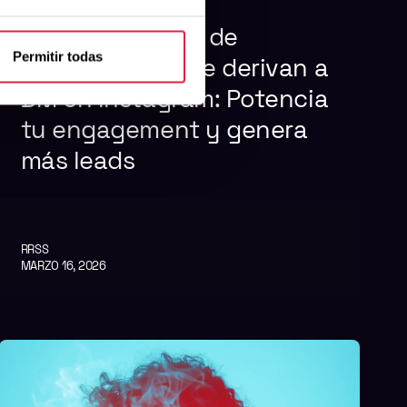
Automatización de
Permitir todas
comentarios que derivan a
DM en Instagram: Potencia
tu engagement y genera
más leads
RRSS
MARZO 16, 2026