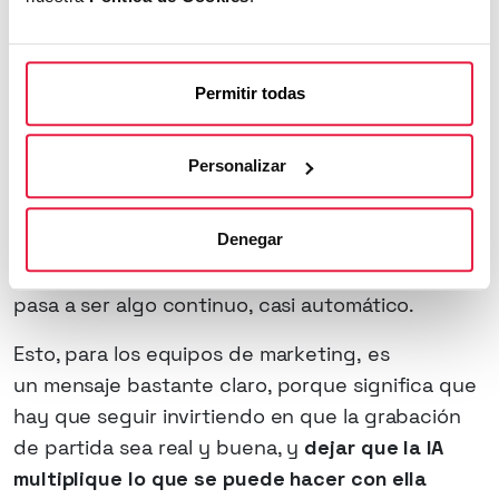
Donde también puede ayudar
Y hay una tercera parte que quizás se habla
menos que es el testeo de variantes. La IA
Permitir todas
permite lanzar varias variantes de edición a la
vez, con distinto hook, distinto ritmo, distinto
Personalizar
orden de escenas, y así quedarte con la que
mejor convierte en cada plataforma, sin tener
que grabar de nuevo cada vez. Aquí el
Denegar
A/B testing deja de ser una prueba puntual y
pasa a ser algo continuo, casi automático.
Esto, para los equipos de marketing, es
un mensaje bastante claro, porque significa que
hay que seguir invirtiendo en que la grabación
de partida sea real y buena, y
dejar que la IA
multiplique lo que se puede hacer con ella