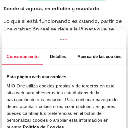
Donde sí ayuda, en edición y escalado
Lo que sí está funcionando es cuando, partir de
una grabación real se deja a la IA para que se
encargue de todo lo que viene después, como
puede ser la corrección de color
automática, los subtítulos, los cortes de ritmo y
Consentimiento
Detalles
Acerca de las cookies
hasta la música sugerida… el mismo clip en bruto
puede convertirse en varias versiones
distintas (una más larga para Reels, otra
Esta página web usa cookies
recortada a los primeros tres segundos para
MIO One utiliza cookies propias y de terceros en este
el hook de TikTok ) y todo en minutos, no en
sitio web para obtener datos estadísticos de la
navegación de sus usuarios. Para continuar navegando
días. El creador sigue siendo humano; lo que
debes aceptar cookies o rechazar cookies . Si quieres,
cambia es cuánto contenido se puede sacar de
puedes cambiar tus preferencias en el botón de
lo que graba.
personalizar cookies o ampliar esta información en
nuestra
Política de Cookies
.